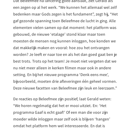
Dat Beleefmee na lancering goed aanslaat, ziet Gerald als
een zegen op al het werk. “We kunnen het allemaal wel zelf
bedenken maar Gods zegen is het fundament”, zegt hij, “Het
gaf gezonde spanning toen Beleefmee de lucht in ging. Alle
elementen vielen samen op dat moment: het platform was
gebouwd, de nieuwe ‘etalage’ stond klaar maar toen
moesten de mensen nog kunnen inloggen, hoe konden we
dat makkelijk maken en vooral: hoe zou het ontvangen
worden? Je leeft er naar toe en als het dan goed gaat ben je
best trots. Trots op het team! Je moet niet vergeten dat we
nu niet meer alleen in kerken filmen maar ook in andere
setting. En bij het nieuwe programma ‘Denk eens mee’,
bijvoorbeeld, moeten drie afleveringen één geheel vormen.
Deze nieuwe facetten van Beleefmee zijn leuk en leerzaam.”
De reacties op Beleefmee zijn positief, laat Gerald weten:
“We horen regelmatig dat het er mooi uitziet. En: ‘Het
programma Gaaf is echt gaaf!’ Of een man die voor zijn
moeder wilde inloggen maar zelf ook is blijven ‘hangen’
omdat het platform hem wel interesseerde. En dat is