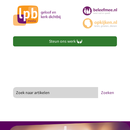
Steun ons werk
Onze missie:
“Geloofsondersteuning voor iedereen in
woord, beeld en geluid.”