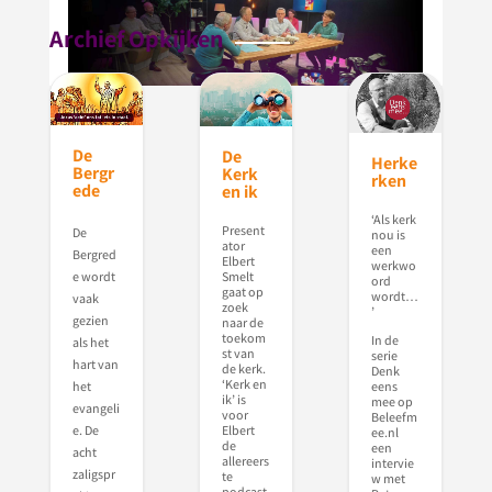
Archief Opkijken
De
De
Herke
Bergr
Kerk
rken
ede
en ik
‘Als kerk
Present
De
nou is
ator
een
Bergred
Elbert
werkwo
Smelt
e wordt
ord
gaat op
wordt…
vaak
zoek
’
gezien
naar de
toekom
In de
als het
st van
serie
hart van
de kerk.
Denk
‘Kerk en
eens
het
ik’ is
mee op
evangeli
voor
Beleefm
Elbert
e. De
ee.nl
de
een
acht
allereers
intervie
zaligspr
te
w met
podcast