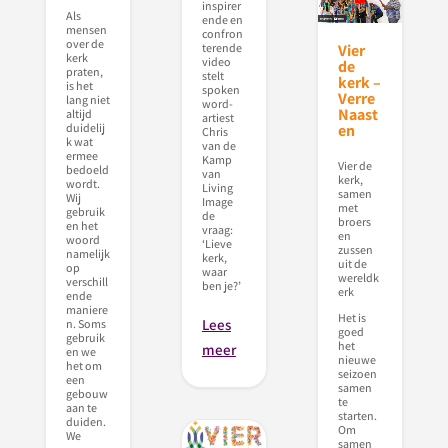
inspirer
Als
ende en
mensen
confron
over de
Vier
terende
kerk
video
de
praten,
stelt
kerk –
is het
spoken
Verre
lang niet
word-
Naast
altijd
artiest
duidelij
en
Chris
k wat
van de
ermee
Kamp
Vier de
bedoeld
van
kerk,
wordt.
Living
samen
Wij
Image
met
gebruik
de
broers
en het
vraag:
en
woord
‘Lieve
zussen
namelijk
kerk,
uit de
op
waar
wereldk
verschill
ben je?’
erk
ende
maniere
Het is
Lees
n. Soms
goed
gebruik
het
meer
en we
nieuwe
het om
seizoen
een
samen
gebouw
te
aan te
starten.
duiden.
Om
We
samen