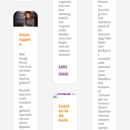
thema
organisa
en
ties een
invullin
box
g voor
sameng
het
esteld
startwee
vol
kend of
inspirer
de
ende
Anne
startzon
ideeën
dag? Het
voor het
Appel
team
begin
o
van
van dit
Kerkpun
nieuwe
Wat
t
seizoen.
kreeg
ontwikk
Anne
elde
Lees
van huis
speciaal
uit mee
voor
meer
over
deze
God en
feestbox
geloof?
het
materia
Muziek
al
was een
‘Ontvan
rode
gen en
draad in
verwon
Feest
de
deren’.
en in
geloofs
Start het
de
opvoedi
nieuwe
ng van
kerk
seizoen
Anne
met
Appelo.
samen