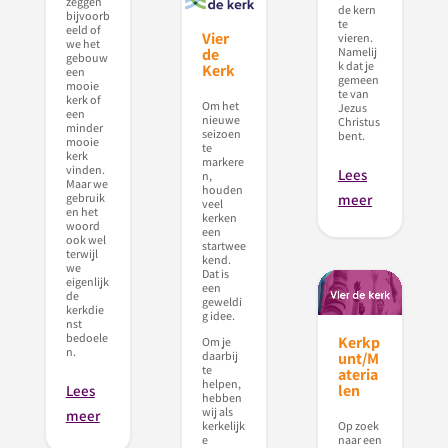
zeggen
de kern
bijvoorb
te
eeld of
Vier
vieren.
we het
Namelij
de
gebouw
k dat je
Kerk
een
gemeen
mooie
te van
kerk of
Om het
Jezus
een
nieuwe
Christus
minder
seizoen
bent.
mooie
te
kerk
markere
vinden.
Lees
n,
Maar we
houden
gebruik
meer
veel
en het
kerken
woord
een
ook wel
startwee
terwijl
kend.
we
Dat is
eigenlijk
een
de
geweldi
kerkdie
g idee.
nst
bedoele
Kerkp
Om je
n.
unt/M
daarbij
te
ateria
helpen,
len
Lees
hebben
wij als
meer
Op zoek
kerkelijk
naar een
e