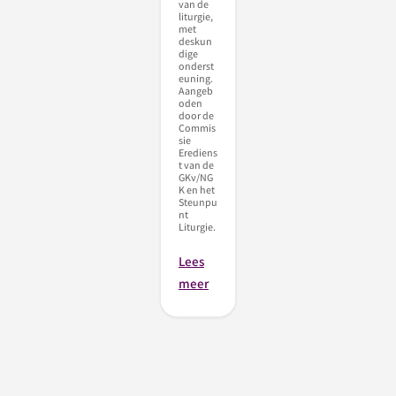
van de
liturgie,
met
deskun
dige
onderst
euning.
Aangeb
oden
door de
Commis
sie
Erediens
t van de
GKv/NG
K en het
Steunpu
nt
Liturgie.
Lees
meer