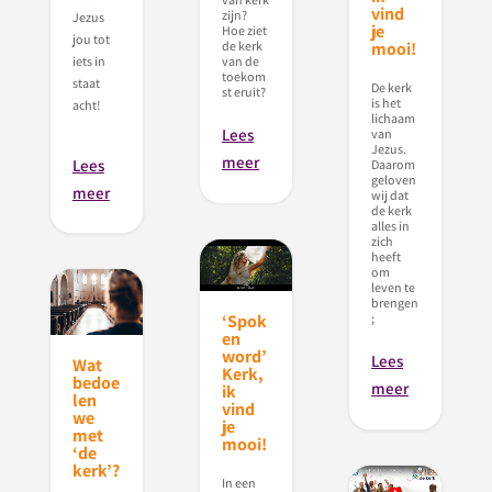
vind
zijn?
Jezus
je
Hoe ziet
jou tot
de kerk
mooi!
van de
iets in
toekom
staat
De kerk
st eruit?
is het
acht!
lichaam
Lees
van
Jezus.
meer
Lees
Daarom
geloven
meer
wij dat
de kerk
alles in
zich
heeft
om
leven te
brengen
;
‘Spok
en
word’
Lees
Wat
Kerk,
bedoe
meer
ik
len
vind
we
je
met
mooi!
‘de
kerk’?
In een