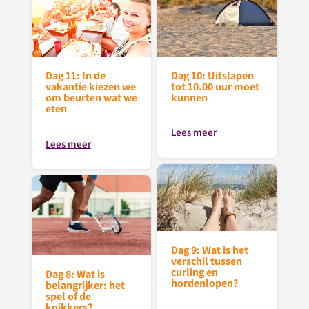
Dag 10: Uitslapen
Dag 11: In de
tot 10.00 uur moet
vakantie kiezen we
kunnen
om beurten wat we
eten
Lees meer
Lees meer
Dag 9: Wat is het
verschil tussen
curling en
Dag 8: Wat is
hordenlopen?
belangrijker: het
spel of de
knikkers?