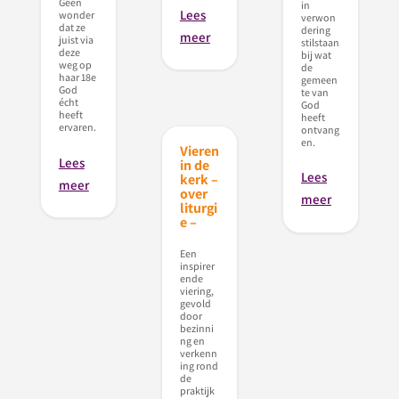
Geen
in
Lees
wonder
verwon
dat ze
dering
meer
juist via
stilstaan
deze
bij wat
weg op
de
haar 18e
gemeen
God
te van
écht
God
heeft
heeft
ervaren.
ontvang
en.
Vieren
Lees
in de
Lees
kerk –
meer
over
meer
liturgi
e –
Een
inspirer
ende
viering,
gevold
door
bezinni
ng en
verkenn
ing rond
de
praktijk