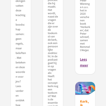
Peter
ekingen
die hij
Wiereng
vatten
maakt.
a n.a.v.
Het
het in
deze
wordt,
2020
krachtig
naast de
versche
vragen
e
nen
die er
boek
boodsc
zijn over
‘Herkerk
hap
de
en’, dat
toekom
Peter
samen:
st van
schreef,
geen
de kerk,
samen
ook een
met
regels,
persoon
Remmel
maar
lijke
t Meijer.
zoektoc
beloften
ht. In de
. Wat
Lees
podcast
beteken
gaat hij
meer
in op
en deze
vragen
woorde
als:
Heeft
n voor
het
jou?
concept
kerk nog
Lees
een
verder
toekom
en
st? Wat
is de
ontdek
Kerk,
essentie
ik
hoe
van kerk