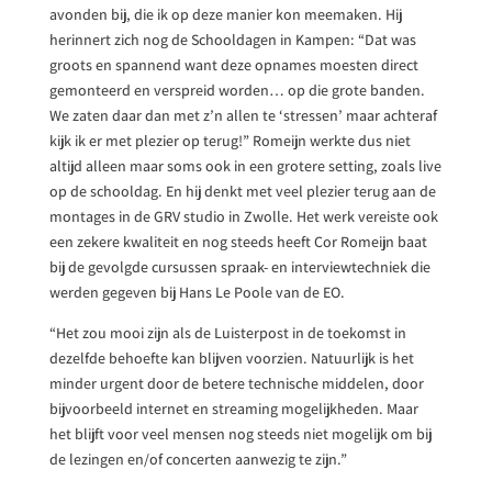
avonden bij, die ik op deze manier kon meemaken. Hij
herinnert zich nog de Schooldagen in Kampen: “Dat was
groots en spannend want deze opnames moesten direct
gemonteerd en verspreid worden… op die grote banden.
We zaten daar dan met z’n allen te ‘stressen’ maar achteraf
kijk ik er met plezier op terug!” Romeijn werkte dus niet
altijd alleen maar soms ook in een grotere setting, zoals live
op de schooldag. En hij denkt met veel plezier terug aan de
montages in de GRV studio in Zwolle. Het werk vereiste ook
een zekere kwaliteit en nog steeds heeft Cor Romeijn baat
bij de gevolgde cursussen spraak- en interviewtechniek die
werden gegeven bij Hans Le Poole van de EO.
“Het zou mooi zijn als de Luisterpost in de toekomst in
dezelfde behoefte kan blijven voorzien. Natuurlijk is het
minder urgent door de betere technische middelen, door
bijvoorbeeld internet en streaming mogelijkheden. Maar
het blijft voor veel mensen nog steeds niet mogelijk om bij
de lezingen en/of concerten aanwezig te zijn.”