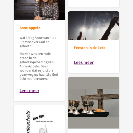
Anne Appelo
Wat kreeg Anne van huis
uit mee over God en
geloof?
Feesten in de kerk
Muziek was een rode
draad in de
Lees meer
geloofsopvoeding van
Anne Appelo. Geen
wonder dat ze juist via
deze weg op haar 18e God
écht heeft ervaren.
Lees meer