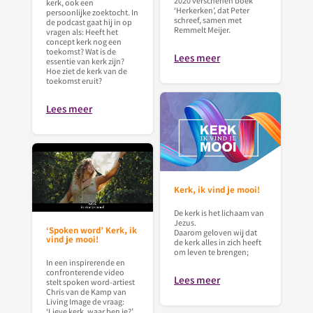
2020 verschenen boek
kerk, ook een
‘Herkerken’, dat Peter
persoonlijke zoektocht. In
schreef, samen met
de podcast gaat hij in op
Remmelt Meijer.
vragen als: Heeft het
concept kerk nog een
toekomst? Wat is de
Lees meer
essentie van kerk zijn?
Hoe ziet de kerk van de
toekomst eruit?
Lees meer
Kerk, ik vind je mooi!
De kerk is het lichaam van
Jezus.
‘Spoken word’ Kerk, ik
Daarom geloven wij dat
vind je mooi!
de kerk alles in zich heeft
om leven te brengen;
In een inspirerende en
confronterende video
Lees meer
stelt spoken word-artiest
Chris van de Kamp van
Living Image de vraag:
‘Lieve kerk, waar ben je?’