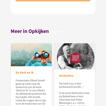
Meer in Opkijken
De Kerk en ik
Herkerken
Presentator Elbert Smelt
‘Als kerk nou is een
gaat op zoek naar de
werkwoord wordt…’
toekomst van de kerk.
‘Kerk en ik’ is voor Elbert
In de serie Denk eens mee
de allereerste podcast die
op Beleefmee.nl een
hij maakt. Het wordt,
interview met Peter
naast de vragen die er zijn
Wierenga n.a.v. het in
over de toekomst van de