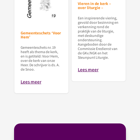
Vieren in de kerk –
over liturgie –
Een inspirerende viering,
gevold door bezinning en
verkenning rond de
praktijk van de liturgie,
Gemeenteschets ‘Voor
met deskundige
Hem’
ondersteuning.
Aangeboden door de
Gemeenteschets nr. 19
Commissie Eredienst van
heeft als thema de kerk,
de GKv/NGK en het
en is getiteld: Voor Hem,
Steunpunt Liturgie.
over de kerk van onze
Heer. De schrijver is ds. A.
Lees meer
de Snoo.
Lees meer