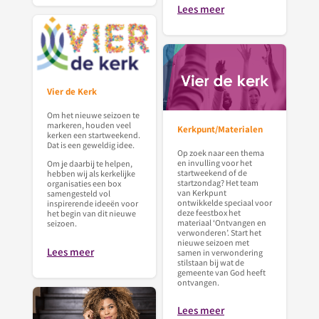
Lees meer
Vier de Kerk
Om het nieuwe seizoen te
markeren, houden veel
Kerkpunt/Materialen
kerken een startweekend.
Dat is een geweldig idee.
Op zoek naar een thema
en invulling voor het
Om je daarbij te helpen,
startweekend of de
hebben wij als kerkelijke
startzondag? Het team
organisaties een box
van Kerkpunt
samengesteld vol
ontwikkelde speciaal voor
inspirerende ideeën voor
deze feestbox het
het begin van dit nieuwe
materiaal ‘Ontvangen en
seizoen.
verwonderen’. Start het
nieuwe seizoen met
Lees meer
samen in verwondering
stilstaan bij wat de
gemeente van God heeft
ontvangen.
Lees meer