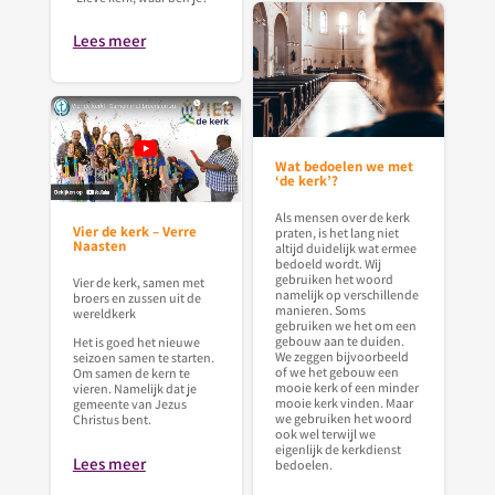
Lees meer
Wat bedoelen we met
‘de kerk’?
Als mensen over de kerk
Vier de kerk – Verre
praten, is het lang niet
Naasten
altijd duidelijk wat ermee
bedoeld wordt. Wij
gebruiken het woord
Vier de kerk, samen met
namelijk op verschillende
broers en zussen uit de
manieren. Soms
wereldkerk
gebruiken we het om een
gebouw aan te duiden.
Het is goed het nieuwe
We zeggen bijvoorbeeld
seizoen samen te starten.
of we het gebouw een
Om samen de kern te
mooie kerk of een minder
vieren. Namelijk dat je
mooie kerk vinden. Maar
gemeente van Jezus
we gebruiken het woord
Christus bent.
ook wel terwijl we
eigenlijk de kerkdienst
Lees meer
bedoelen.