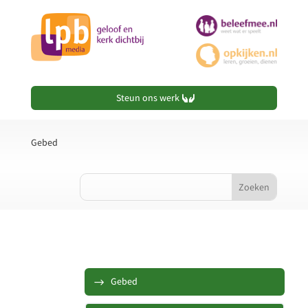
Steun ons werk
Gebed
Gebed