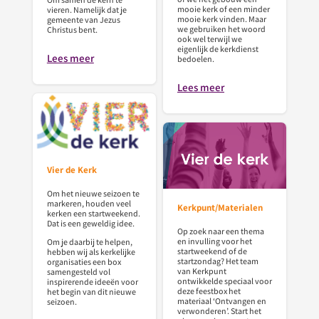
mooie kerk of een minder
vieren. Namelijk dat je
mooie kerk vinden. Maar
gemeente van Jezus
we gebruiken het woord
Christus bent.
ook wel terwijl we
eigenlijk de kerkdienst
Lees meer
bedoelen.
Lees meer
Vier de Kerk
Om het nieuwe seizoen te
markeren, houden veel
Kerkpunt/Materialen
kerken een startweekend.
Dat is een geweldig idee.
Op zoek naar een thema
en invulling voor het
Om je daarbij te helpen,
startweekend of de
hebben wij als kerkelijke
startzondag? Het team
organisaties een box
van Kerkpunt
samengesteld vol
ontwikkelde speciaal voor
inspirerende ideeën voor
deze feestbox het
het begin van dit nieuwe
materiaal ‘Ontvangen en
seizoen.
verwonderen’. Start het