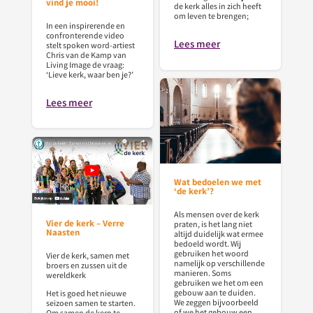
vind je mooi!
de kerk alles in zich heeft
om leven te brengen;
In een inspirerende en
confronterende video
Lees meer
stelt spoken word-artiest
Chris van de Kamp van
Living Image de vraag:
‘Lieve kerk, waar ben je?’
Lees meer
Wat bedoelen we met
‘de kerk’?
Als mensen over de kerk
Vier de kerk – Verre
praten, is het lang niet
Naasten
altijd duidelijk wat ermee
bedoeld wordt. Wij
gebruiken het woord
Vier de kerk, samen met
namelijk op verschillende
broers en zussen uit de
manieren. Soms
wereldkerk
gebruiken we het om een
gebouw aan te duiden.
Het is goed het nieuwe
We zeggen bijvoorbeeld
seizoen samen te starten.
of we het gebouw een
Om samen de kern te