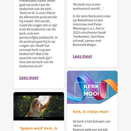
Presentator Elbert Smelt
‘Als kerk nou is een
gaat op zoek naar de
werkwoord wordt…’
toekomst van de kerk.
‘Kerk en ik’ is voor Elbert
In de serie Denk eens mee
de allereerste podcast die
op Beleefmee.nl een
hij maakt. Het wordt,
interview met Peter
naast de vragen die er zijn
Wierenga n.a.v. het in
over de toekomst van de
2020 verschenen boek
kerk, ook een
‘Herkerken’, dat Peter
persoonlijke zoektocht. In
schreef, samen met
de podcast gaat hij in op
Remmelt Meijer.
vragen als: Heeft het
concept kerk nog een
toekomst? Wat is de
Lees meer
essentie van kerk zijn?
Hoe ziet de kerk van de
toekomst eruit?
Lees meer
Kerk, ik vind je mooi!
De kerk is het lichaam van
Jezus.
‘Spoken word’ Kerk, ik
Daarom geloven wij dat