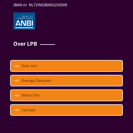
IBAN-nr
NL72INGB0001250509
Over LPB
Over ons
Overige Diensten
Steun Ons
Contact