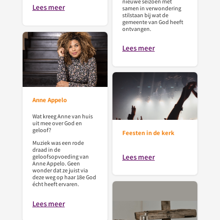
nieuwe seizoen met
Lees meer
samen in verwondering
stilstaan bij wat de
gemeente van God heeft
ontvangen.
Lees meer
Anne Appelo
Wat kreeg Anne van huis
uit mee over God en
geloof?
Feesten in de kerk
Muziek was een rode
draad in de
Lees meer
geloofsopvoeding van
Anne Appelo. Geen
wonder dat ze juist via
deze weg op haar 18e God
écht heeft ervaren.
Lees meer