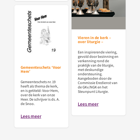
Vieren in de kerk –
over liturgie –
Een inspirerende viering,
gevold door bezinning en
verkenning rond de
praktijk van de liturgie,
Gemeenteschets ‘Voor
met deskundige
Hem’
ondersteuning.
Aangeboden door de
Gemeenteschets nr. 19
Commissie Eredienst van
heeft als thema de kerk,
de GKv/NGK en het
en is getiteld: Voor Hem,
Steunpunt Liturgie.
over de kerk van onze
Heer. De schrijver is ds. A.
Lees meer
de Snoo.
Lees meer