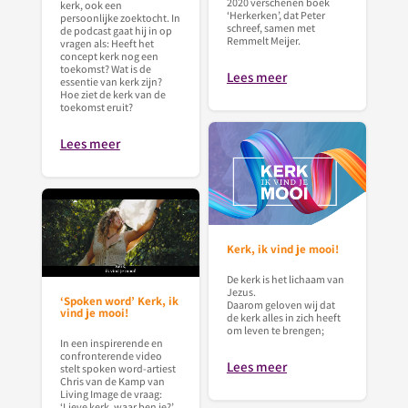
2020 verschenen boek
kerk, ook een
‘Herkerken’, dat Peter
persoonlijke zoektocht. In
schreef, samen met
de podcast gaat hij in op
Remmelt Meijer.
vragen als: Heeft het
concept kerk nog een
toekomst? Wat is de
Lees meer
essentie van kerk zijn?
Hoe ziet de kerk van de
toekomst eruit?
Lees meer
Kerk, ik vind je mooi!
De kerk is het lichaam van
Jezus.
‘Spoken word’ Kerk, ik
Daarom geloven wij dat
vind je mooi!
de kerk alles in zich heeft
om leven te brengen;
In een inspirerende en
confronterende video
Lees meer
stelt spoken word-artiest
Chris van de Kamp van
Living Image de vraag:
‘Lieve kerk, waar ben je?’