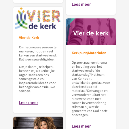
Lees meer
Vier de Kerk
Om het nieuwe seizoen te
markeren, houden veel
Kerkpunt/Materialen
kerken een startweekend.
Dat is een geweldig idee.
Op zoek naar een thema
en invulling voor het
Om je daarbij te helpen,
startweekend of de
hebben wij als kerkelijke
startzondag? Het team
organisaties een box
van Kerkpunt
samengesteld vol
ontwikkelde speciaal voor
inspirerende ideeën voor
deze feestbox het
het begin van dit nieuwe
materiaal ‘Ontvangen en
seizoen.
verwonderen’. Start het
nieuwe seizoen met
Lees meer
samen in verwondering
stilstaan bij wat de
gemeente van God heeft
ontvangen.
Lees meer