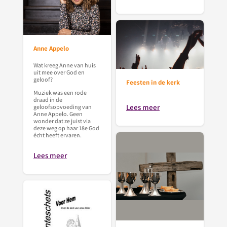
Anne Appelo
Wat kreeg Anne van huis
uit mee over God en
geloof?
Feesten in de kerk
Muziek was een rode
draad in de
Lees meer
geloofsopvoeding van
Anne Appelo. Geen
wonder dat ze juist via
deze weg op haar 18e God
écht heeft ervaren.
Lees meer