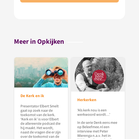
Meer in Opkijken
De Kerk en ik
Herkerken
Presentator Elbert Smelt
‘Als kerk nou is een
gaat op zoek naar de
werkwoord wordt…’
toekomst van de kerk.
‘Kerk en ik’ is voor Elbert
In de serie Denk eens mee
de allereerste podcast die
op Beleefmee.nl een
hij maakt. Het wordt,
interview met Peter
naast de vragen die er zijn
Wierenga n.a.v. het in
over de toekomst van de