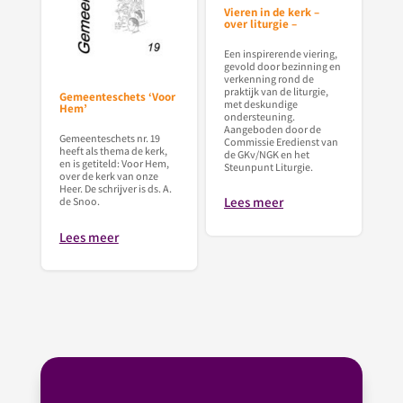
Vieren in de kerk –
over liturgie –
Een inspirerende viering,
gevold door bezinning en
verkenning rond de
praktijk van de liturgie,
Gemeenteschets ‘Voor
met deskundige
Hem’
ondersteuning.
Aangeboden door de
Gemeenteschets nr. 19
Commissie Eredienst van
heeft als thema de kerk,
de GKv/NGK en het
en is getiteld: Voor Hem,
Steunpunt Liturgie.
over de kerk van onze
Heer. De schrijver is ds. A.
Lees meer
de Snoo.
Lees meer