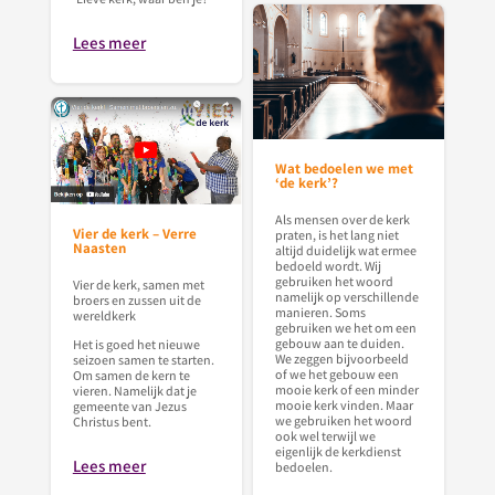
Lees meer
Wat bedoelen we met
‘de kerk’?
Als mensen over de kerk
Vier de kerk – Verre
praten, is het lang niet
Naasten
altijd duidelijk wat ermee
bedoeld wordt. Wij
gebruiken het woord
Vier de kerk, samen met
namelijk op verschillende
broers en zussen uit de
manieren. Soms
wereldkerk
gebruiken we het om een
gebouw aan te duiden.
Het is goed het nieuwe
We zeggen bijvoorbeeld
seizoen samen te starten.
of we het gebouw een
Om samen de kern te
mooie kerk of een minder
vieren. Namelijk dat je
mooie kerk vinden. Maar
gemeente van Jezus
we gebruiken het woord
Christus bent.
ook wel terwijl we
eigenlijk de kerkdienst
Lees meer
bedoelen.