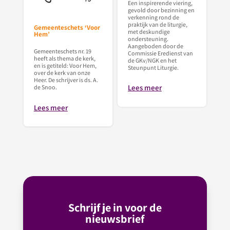
Een inspirerende viering,
gevold door bezinning en
verkenning rond de
praktijk van de liturgie,
Gemeenteschets ‘Voor
met deskundige
Hem’
ondersteuning.
Aangeboden door de
Gemeenteschets nr. 19
Commissie Eredienst van
heeft als thema de kerk,
de GKv/NGK en het
en is getiteld: Voor Hem,
Steunpunt Liturgie.
over de kerk van onze
Heer. De schrijver is ds. A.
Lees meer
de Snoo.
Lees meer
Schrijf je in voor de
nieuwsbrief