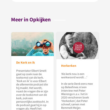
Meer in Opkijken
De Kerk en ik
Herkerken
Presentator Elbert Smelt
‘Als kerk nou is een
gaat op zoek naar de
werkwoord wordt…’
toekomst van de kerk.
‘Kerk en ik’ is voor Elbert
In de serie Denk eens mee
de allereerste podcast die
op Beleefmee.nl een
hij maakt. Het wordt,
interview met Peter
naast de vragen die er zijn
Wierenga n.a.v. het in
over de toekomst van de
2020 verschenen boek
kerk, ook een
‘Herkerken’, dat Peter
persoonlijke zoektocht. In
schreef, samen met
de podcast gaat hij in op
Remmelt Meijer.
vragen als: Heeft het