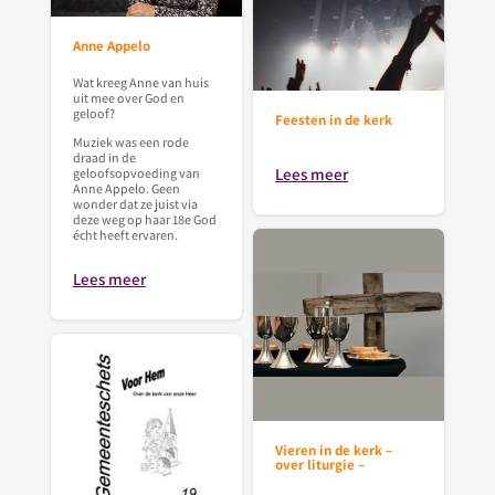
Anne Appelo
Wat kreeg Anne van huis
uit mee over God en
geloof?
Feesten in de kerk
Muziek was een rode
draad in de
Lees meer
geloofsopvoeding van
Anne Appelo. Geen
wonder dat ze juist via
deze weg op haar 18e God
écht heeft ervaren.
Lees meer
Vieren in de kerk –
over liturgie –