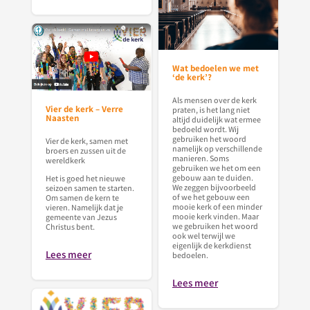
Wat bedoelen we met
‘de kerk’?
Als mensen over de kerk
Vier de kerk – Verre
praten, is het lang niet
Naasten
altijd duidelijk wat ermee
bedoeld wordt. Wij
gebruiken het woord
Vier de kerk, samen met
namelijk op verschillende
broers en zussen uit de
manieren. Soms
wereldkerk
gebruiken we het om een
gebouw aan te duiden.
Het is goed het nieuwe
We zeggen bijvoorbeeld
seizoen samen te starten.
of we het gebouw een
Om samen de kern te
mooie kerk of een minder
vieren. Namelijk dat je
mooie kerk vinden. Maar
gemeente van Jezus
we gebruiken het woord
Christus bent.
ook wel terwijl we
eigenlijk de kerkdienst
Lees meer
bedoelen.
Lees meer