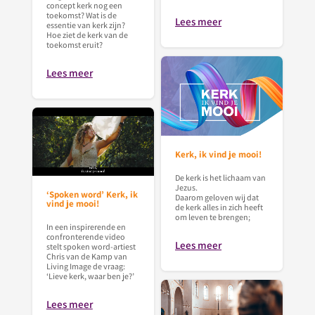
concept kerk nog een
toekomst? Wat is de
Lees meer
essentie van kerk zijn?
Hoe ziet de kerk van de
toekomst eruit?
Lees meer
Kerk, ik vind je mooi!
De kerk is het lichaam van
Jezus.
‘Spoken word’ Kerk, ik
Daarom geloven wij dat
vind je mooi!
de kerk alles in zich heeft
om leven te brengen;
In een inspirerende en
confronterende video
Lees meer
stelt spoken word-artiest
Chris van de Kamp van
Living Image de vraag:
‘Lieve kerk, waar ben je?’
Lees meer