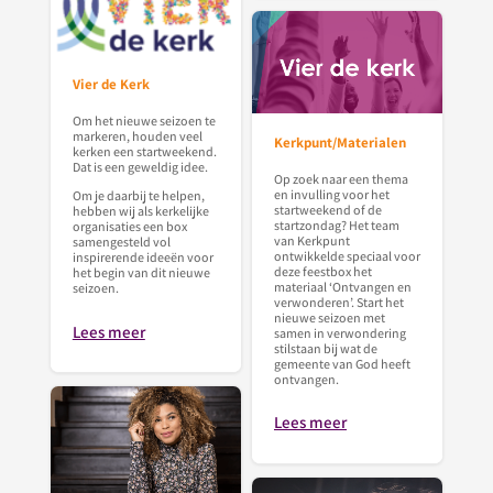
Vier de Kerk
Om het nieuwe seizoen te
markeren, houden veel
Kerkpunt/Materialen
kerken een startweekend.
Dat is een geweldig idee.
Op zoek naar een thema
en invulling voor het
Om je daarbij te helpen,
startweekend of de
hebben wij als kerkelijke
startzondag? Het team
organisaties een box
van Kerkpunt
samengesteld vol
ontwikkelde speciaal voor
inspirerende ideeën voor
deze feestbox het
het begin van dit nieuwe
materiaal ‘Ontvangen en
seizoen.
verwonderen’. Start het
nieuwe seizoen met
Lees meer
samen in verwondering
stilstaan bij wat de
gemeente van God heeft
ontvangen.
Lees meer