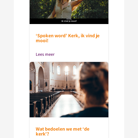
‘Spoken word’ Kerk, ik vind je
mooi!
Lees meer
Wat bedoelen we met ‘de
kerk’?