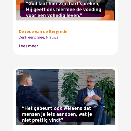
De rede van de Bergrede
Denk eens mee
,
Nieuws
Lees meer