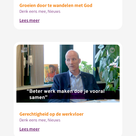
Groeien door te wandelen met God
Denk eens mee
,
Nieuws
Lees meer
Gerechtigheid op de werkvloer
Denk eens mee
,
Nieuws
Lees meer