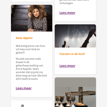
ontvangen.
Lees meer
Anne Appelo
Wat kreeg Anne van huis
uit mee over God en
geloof?
Feesten in de kerk
Muziek was een rode
draad in de
Lees meer
geloofsopvoeding van
Anne Appelo. Geen
wonder dat ze juist via
deze weg op haar 18e God
écht heeft ervaren.
Lees meer