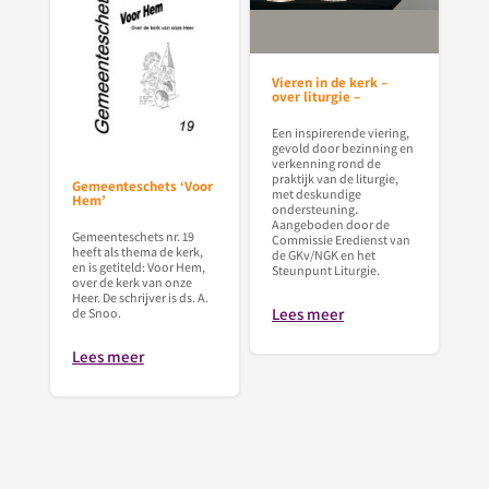
Vieren in de kerk –
over liturgie –
Een inspirerende viering,
gevold door bezinning en
verkenning rond de
praktijk van de liturgie,
Gemeenteschets ‘Voor
met deskundige
Hem’
ondersteuning.
Aangeboden door de
Gemeenteschets nr. 19
Commissie Eredienst van
heeft als thema de kerk,
de GKv/NGK en het
en is getiteld: Voor Hem,
Steunpunt Liturgie.
over de kerk van onze
Heer. De schrijver is ds. A.
Lees meer
de Snoo.
Lees meer