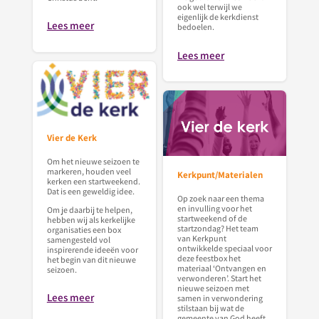
ook wel terwijl we
eigenlijk de kerkdienst
Lees meer
bedoelen.
Lees meer
Vier de Kerk
Om het nieuwe seizoen te
markeren, houden veel
Kerkpunt/Materialen
kerken een startweekend.
Dat is een geweldig idee.
Op zoek naar een thema
en invulling voor het
Om je daarbij te helpen,
startweekend of de
hebben wij als kerkelijke
startzondag? Het team
organisaties een box
van Kerkpunt
samengesteld vol
ontwikkelde speciaal voor
inspirerende ideeën voor
deze feestbox het
het begin van dit nieuwe
materiaal ‘Ontvangen en
seizoen.
verwonderen’. Start het
nieuwe seizoen met
Lees meer
samen in verwondering
stilstaan bij wat de
gemeente van God heeft