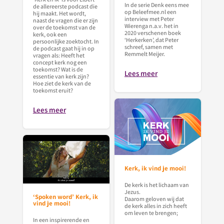
In de serie Denk eens mee
de allereerste podcast die
op Beleefmee.nl een
hij maakt. Het wordt,
interview met Peter
naast de vragen die er zijn
Wierenga n.a.v. het in
over de toekomst van de
2020 verschenen boek
kerk, ook een
‘Herkerken’, dat Peter
persoonlijke zoektocht. In
schreef, samen met
de podcast gaat hij in op
Remmelt Meijer.
vragen als: Heeft het
concept kerk nog een
toekomst? Wat is de
Lees meer
essentie van kerk zijn?
Hoe ziet de kerk van de
toekomst eruit?
Lees meer
Kerk, ik vind je mooi!
De kerk is het lichaam van
Jezus.
‘Spoken word’ Kerk, ik
Daarom geloven wij dat
vind je mooi!
de kerk alles in zich heeft
om leven te brengen;
In een inspirerende en