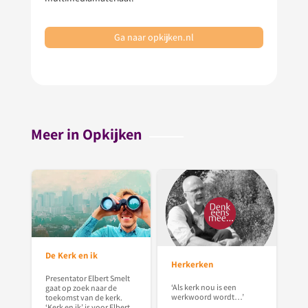
Ga naar opkijken.nl
Meer in Opkijken
De Kerk en ik
Herkerken
Presentator Elbert Smelt
‘Als kerk nou is een
gaat op zoek naar de
werkwoord wordt…’
toekomst van de kerk.
‘Kerk en ik’ is voor Elbert