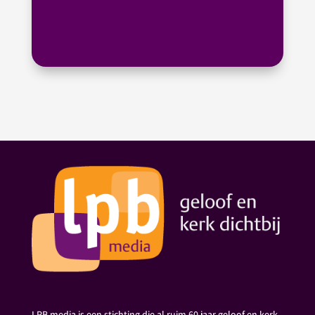
LPB media is een stichting die al ruim 60 jaar geloof en kerk