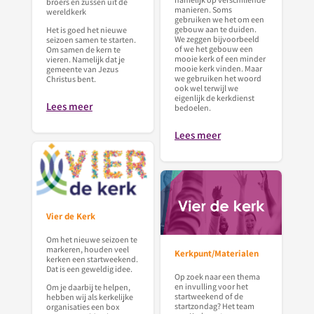
broers en zussen uit de
manieren. Soms
wereldkerk
gebruiken we het om een
gebouw aan te duiden.
Het is goed het nieuwe
We zeggen bijvoorbeeld
seizoen samen te starten.
of we het gebouw een
Om samen de kern te
mooie kerk of een minder
vieren. Namelijk dat je
mooie kerk vinden. Maar
gemeente van Jezus
we gebruiken het woord
Christus bent.
ook wel terwijl we
eigenlijk de kerkdienst
Lees meer
bedoelen.
Lees meer
Vier de Kerk
Om het nieuwe seizoen te
markeren, houden veel
Kerkpunt/Materialen
kerken een startweekend.
Dat is een geweldig idee.
Op zoek naar een thema
en invulling voor het
Om je daarbij te helpen,
startweekend of de
hebben wij als kerkelijke
startzondag? Het team
organisaties een box