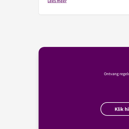
Lees meer
Ontvang regelm
Klik h