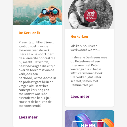
De Kerk en ik
Herkerken
Presentator Elbert Smelt
‘Als kerk nou is een
gaat op zoek naar de
werkwoord wordt…’
toekomst van de kerk.
‘Kerk en ik’ is voor Elbert
In de serie Denk eens mee
de allereerste podcast die
op Beleefmee.nl een
hij maakt. Het wordt,
interview met Peter
naast de vragen die er zijn
Wierenga n.a.v. het in
over de toekomst van de
2020 verschenen boek
kerk, ook een
‘Herkerken’, dat Peter
persoonlijke zoektocht. In
schreef, samen met
de podcast gaat hij in op
Remmelt Meijer.
vragen als: Heeft het
concept kerk nog een
toekomst? Wat is de
Lees meer
essentie van kerk zijn?
Hoe ziet de kerk van de
toekomst eruit?
Lees meer