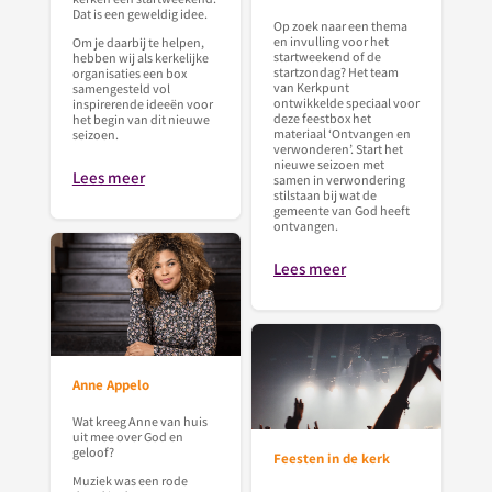
Dat is een geweldig idee.
Op zoek naar een thema
en invulling voor het
Om je daarbij te helpen,
startweekend of de
hebben wij als kerkelijke
startzondag? Het team
organisaties een box
van Kerkpunt
samengesteld vol
ontwikkelde speciaal voor
inspirerende ideeën voor
deze feestbox het
het begin van dit nieuwe
materiaal ‘Ontvangen en
seizoen.
verwonderen’. Start het
nieuwe seizoen met
Lees meer
samen in verwondering
stilstaan bij wat de
gemeente van God heeft
ontvangen.
Lees meer
Anne Appelo
Wat kreeg Anne van huis
uit mee over God en
geloof?
Feesten in de kerk
Muziek was een rode