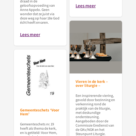
draad in de
Lees meer
geloofsopvoeding van
Anne Appelo. Geen
wonder dat ze juist via
deze weg op haar 18e God
écht heeft ervaren.
Lees meer
Vieren in de kerk –
over liturgie –
Een inspirerende viering,
gevold door bezinning en
verkenning rond de
praktijk van de liturgie,
Gemeenteschets ‘Voor
met deskundige
Hem’
ondersteuning.
Aangeboden door de
Gemeenteschets nr. 19
Commissie Eredienst van
heeft als thema de kerk,
de GKv/NGK en het
en is getiteld: Voor Hem,
Steunpunt Liturgie.