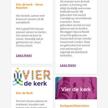
Als mensen over de kerk
Vier de kerk – Verre
praten, is het lang niet
Naasten
altijd duidelijk wat ermee
bedoeld wordt. Wij
gebruiken het woord
Vier de kerk, samen met
namelijk op verschillende
broers en zussen uit de
manieren. Soms
wereldkerk
gebruiken we het om een
gebouw aan te duiden.
Het is goed het nieuwe
We zeggen bijvoorbeeld
seizoen samen te starten.
of we het gebouw een
Om samen de kern te
mooie kerk of een minder
vieren. Namelijk dat je
mooie kerk vinden. Maar
gemeente van Jezus
we gebruiken het woord
Christus bent.
ook wel terwijl we
eigenlijk de kerkdienst
Lees meer
bedoelen.
Lees meer
Vier de Kerk
Om het nieuwe seizoen te
markeren, houden veel
Kerkpunt/Materialen
kerken een startweekend.