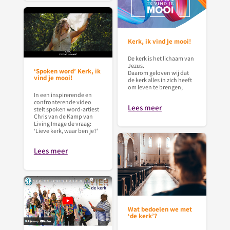
Kerk, ik vind je mooi!
De kerk is het lichaam van
Jezus.
‘Spoken word’ Kerk, ik
Daarom geloven wij dat
vind je mooi!
de kerk alles in zich heeft
om leven te brengen;
In een inspirerende en
confronterende video
Lees meer
stelt spoken word-artiest
Chris van de Kamp van
Living Image de vraag:
‘Lieve kerk, waar ben je?’
Lees meer
Wat bedoelen we met
‘de kerk’?