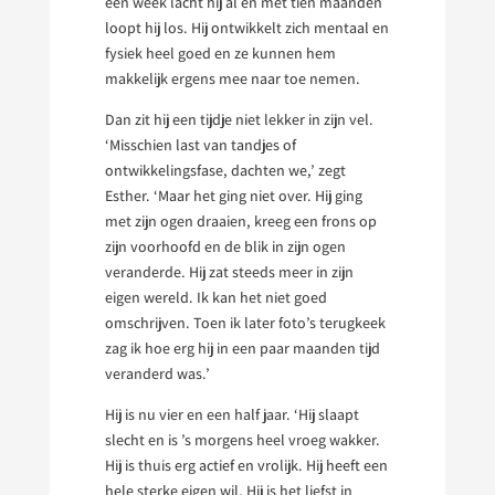
een week lacht hij al en met tien maanden
loopt hij los. Hij ontwikkelt zich mentaal en
fysiek heel goed en ze kunnen hem
makkelijk ergens mee naar toe nemen.
Dan zit hij een tijdje niet lekker in zijn vel.
‘Misschien last van tandjes of
ontwikkelingsfase, dachten we,’ zegt
Esther. ‘Maar het ging niet over. Hij ging
met zijn ogen draaien, kreeg een frons op
zijn voorhoofd en de blik in zijn ogen
veranderde. Hij zat steeds meer in zijn
eigen wereld. Ik kan het niet goed
omschrijven. Toen ik later foto’s terugkeek
zag ik hoe erg hij in een paar maanden tijd
veranderd was.’
Hij is nu vier en een half jaar. ‘Hij slaapt
slecht en is ’s morgens heel vroeg wakker.
Hij is thuis erg actief en vrolijk. Hij heeft een
hele sterke eigen wil. Hij is het liefst in