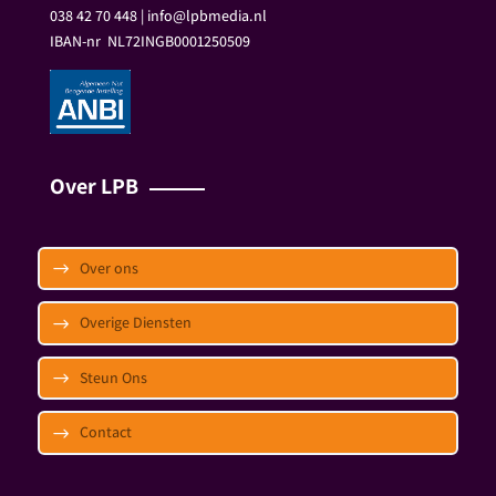
038 42 70 448 | info@lpbmedia.nl
IBAN-nr
NL72INGB0001250509
Over LPB
Over ons
Overige Diensten
Steun Ons
Contact