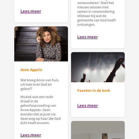
verwonderen’. Start het
nieuwe seizoen met
Lees meer
samen in verwondering
stilstaan bij wat de
gemeente van God heeft
ontvangen.
Lees meer
Anne Appelo
Wat kreeg Anne van huis
uit mee over God en
geloof?
Feesten in de kerk
Muziek was een rode
draad in de
Lees meer
geloofsopvoeding van
Anne Appelo. Geen
wonder dat ze juist via
deze weg op haar 18e God
écht heeft ervaren.
Lees meer