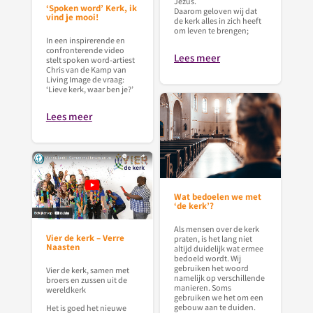
Jezus.
‘Spoken word’ Kerk, ik
Daarom geloven wij dat
vind je mooi!
de kerk alles in zich heeft
om leven te brengen;
In een inspirerende en
confronterende video
Lees meer
stelt spoken word-artiest
Chris van de Kamp van
Living Image de vraag:
‘Lieve kerk, waar ben je?’
Lees meer
Wat bedoelen we met
‘de kerk’?
Als mensen over de kerk
Vier de kerk – Verre
praten, is het lang niet
Naasten
altijd duidelijk wat ermee
bedoeld wordt. Wij
gebruiken het woord
Vier de kerk, samen met
namelijk op verschillende
broers en zussen uit de
manieren. Soms
wereldkerk
gebruiken we het om een
gebouw aan te duiden.
Het is goed het nieuwe