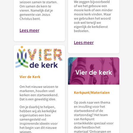
We zeggen bijvoorbeeld
seizoen samen te starten.
of we het gebouw een
Om samen de kern te
mooie kerk of een minder
vieren. Namelijk dat je
mooie kerk vinden. Maar
gemeente van Jezus
we gebruiken het woord
Christus bent.
ook wel terwijl we
eigenlijk de kerkdienst
Lees meer
bedoelen.
Lees meer
Vier de Kerk
Om het nieuwe seizoen te
markeren, houden veel
Kerkpunt/Materialen
kerken een startweekend.
Dat is een geweldig idee.
Op zoek naar een thema
en invulling voor het
Om je daarbij te helpen,
startweekend of de
hebben wij als kerkelijke
startzondag? Het team
organisaties een box
van Kerkpunt
samengesteld vol
ontwikkelde speciaal voor
inspirerende ideeën voor
deze feestbox het
het begin van dit nieuwe
materiaal ‘Ontvangen en
seizoen.