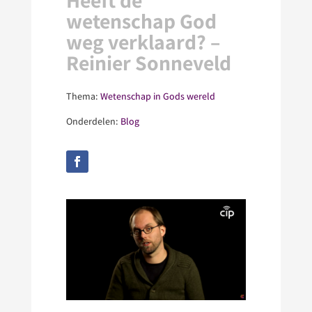
Heeft de
wetenschap God
weg verklaard? –
Reinier Sonneveld
Thema:
Wetenschap in Gods wereld
Onderdelen:
Blog