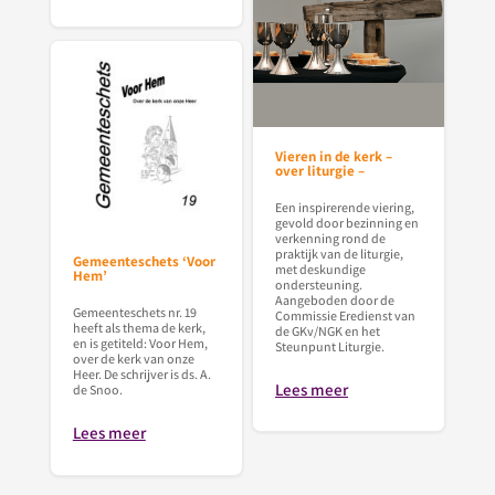
Vieren in de kerk –
over liturgie –
Een inspirerende viering,
gevold door bezinning en
verkenning rond de
praktijk van de liturgie,
Gemeenteschets ‘Voor
met deskundige
Hem’
ondersteuning.
Aangeboden door de
Gemeenteschets nr. 19
Commissie Eredienst van
heeft als thema de kerk,
de GKv/NGK en het
en is getiteld: Voor Hem,
Steunpunt Liturgie.
over de kerk van onze
Heer. De schrijver is ds. A.
Lees meer
de Snoo.
Lees meer