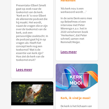
Herkerken
Presentator Elbert Smelt
‘Als kerk nou is een
gaat op zoek naar de
werkwoord wordt…’
toekomst van de kerk.
‘Kerk en ik’ is voor Elbert
In de serie Denk eens mee
de allereerste podcast die
op Beleefmee.nl een
hij maakt. Het wordt,
interview met Peter
naast de vragen die er zijn
Wierenga n.a.v. het in
over de toekomst van de
2020 verschenen boek
kerk, ook een
‘Herkerken’, dat Peter
persoonlijke zoektocht. In
schreef, samen met
de podcast gaat hij in op
Remmelt Meijer.
vragen als: Heeft het
concept kerk nog een
toekomst? Wat is de
Lees meer
essentie van kerk zijn?
Hoe ziet de kerk van de
toekomst eruit?
Lees meer
Kerk, ik vind je mooi!
De kerk is het lichaam van