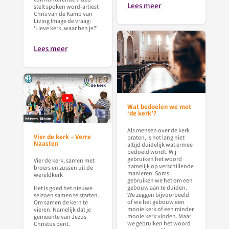
Lees meer
stelt spoken word-artiest
Chris van de Kamp van
Living Image de vraag:
‘Lieve kerk, waar ben je?’
Lees meer
Wat bedoelen we met
‘de kerk’?
Als mensen over de kerk
Vier de kerk – Verre
praten, is het lang niet
Naasten
altijd duidelijk wat ermee
bedoeld wordt. Wij
gebruiken het woord
Vier de kerk, samen met
namelijk op verschillende
broers en zussen uit de
manieren. Soms
wereldkerk
gebruiken we het om een
gebouw aan te duiden.
Het is goed het nieuwe
We zeggen bijvoorbeeld
seizoen samen te starten.
of we het gebouw een
Om samen de kern te
mooie kerk of een minder
vieren. Namelijk dat je
mooie kerk vinden. Maar
gemeente van Jezus
we gebruiken het woord
Christus bent.