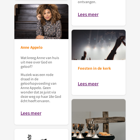
ontvangen.
Lees meer
Anne Appelo
Wat kreeg Anne van huis
uit mee over God en
geloof?
Feesten in de kerk
Muziek was een rode
draad in de
Lees meer
geloofsopvoeding van
Anne Appelo. Geen
wonder dat ze juist via
deze weg op haar 18e God
écht heeft ervaren.
Lees meer