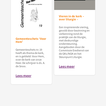
Vieren in de kerk –
over liturgie –
Een inspirerende viering,
gevold door bezinning en
verkenning rond de
praktijk van de liturgie,
Gemeenteschets ‘Voor
met deskundige
Hem’
ondersteuning.
Aangeboden door de
Gemeenteschets nr. 19
Commissie Eredienst van
heeft als thema de kerk,
de GKv/NGK en het
en is getiteld: Voor Hem,
Steunpunt Liturgie.
over de kerk van onze
Heer. De schrijver is ds. A.
Lees meer
de Snoo.
Lees meer