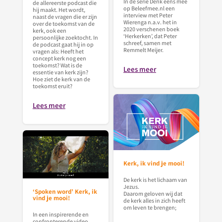
In de serie Denk eens mee
de allereerste podcast die
op Beleefmee.nl een
hij maakt. Het wordt,
interview met Peter
naast de vragen die er zijn
Wierenga n.a.v. het in
over de toekomst van de
2020 verschenen boek
kerk, ook een
‘Herkerken’, dat Peter
persoonlijke zoektocht. In
schreef, samen met
de podcast gaat hij in op
Remmelt Meijer.
vragen als: Heeft het
concept kerk nog een
toekomst? Wat is de
Lees meer
essentie van kerk zijn?
Hoe ziet de kerk van de
toekomst eruit?
Lees meer
Kerk, ik vind je mooi!
De kerk is het lichaam van
Jezus.
‘Spoken word’ Kerk, ik
Daarom geloven wij dat
vind je mooi!
de kerk alles in zich heeft
om leven te brengen;
In een inspirerende en
confronterende video