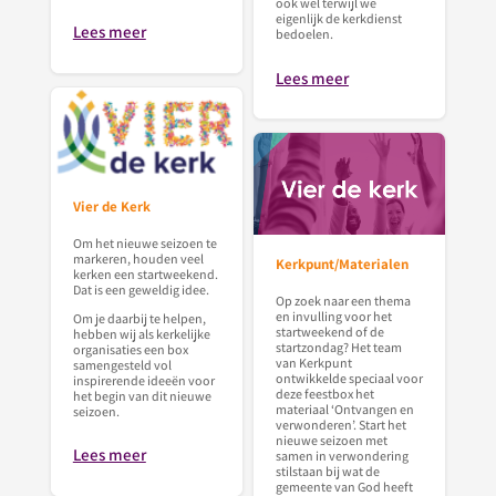
ook wel terwijl we
eigenlijk de kerkdienst
Lees meer
bedoelen.
Lees meer
Vier de Kerk
Om het nieuwe seizoen te
markeren, houden veel
Kerkpunt/Materialen
kerken een startweekend.
Dat is een geweldig idee.
Op zoek naar een thema
en invulling voor het
Om je daarbij te helpen,
startweekend of de
hebben wij als kerkelijke
startzondag? Het team
organisaties een box
van Kerkpunt
samengesteld vol
ontwikkelde speciaal voor
inspirerende ideeën voor
deze feestbox het
het begin van dit nieuwe
materiaal ‘Ontvangen en
seizoen.
verwonderen’. Start het
nieuwe seizoen met
Lees meer
samen in verwondering
stilstaan bij wat de
gemeente van God heeft