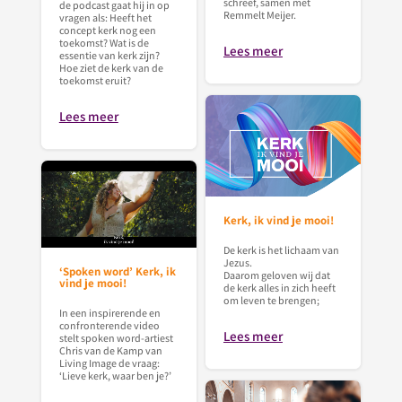
schreef, samen met
de podcast gaat hij in op
Remmelt Meijer.
vragen als: Heeft het
concept kerk nog een
toekomst? Wat is de
Lees meer
essentie van kerk zijn?
Hoe ziet de kerk van de
toekomst eruit?
Lees meer
Kerk, ik vind je mooi!
De kerk is het lichaam van
Jezus.
‘Spoken word’ Kerk, ik
Daarom geloven wij dat
vind je mooi!
de kerk alles in zich heeft
om leven te brengen;
In een inspirerende en
confronterende video
Lees meer
stelt spoken word-artiest
Chris van de Kamp van
Living Image de vraag:
‘Lieve kerk, waar ben je?’