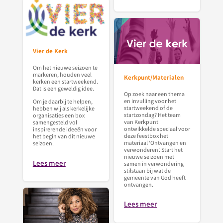
Vier de Kerk
Om het nieuwe seizoen te
markeren, houden veel
Kerkpunt/Materialen
kerken een startweekend.
Dat is een geweldig idee.
Op zoek naar een thema
en invulling voor het
Om je daarbij te helpen,
startweekend of de
hebben wij als kerkelijke
startzondag? Het team
organisaties een box
van Kerkpunt
samengesteld vol
ontwikkelde speciaal voor
inspirerende ideeën voor
deze feestbox het
het begin van dit nieuwe
materiaal ‘Ontvangen en
seizoen.
verwonderen’. Start het
nieuwe seizoen met
Lees meer
samen in verwondering
stilstaan bij wat de
gemeente van God heeft
ontvangen.
Lees meer