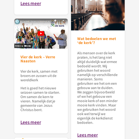
Lees meer
Wat bedoelen we met
‘de kerk’?
Als mensen over de kerk
Vier de kerk – Verre
praten, is het lang niet
Naasten
altijd duidelijk wat ermee
bedoeld wordt. Wij
gebruiken het woord
Vier de kerk, samen met
namelijk op verschillende
broers en zussen uit de
manieren. Soms
wereldkerk
gebruiken we het om een
gebouw aan te duiden.
Het is goed het nieuwe
We zeggen bijvoorbeeld
seizoen samen te starten.
of we het gebouw een
Om samen de kern te
mooie kerk of een minder
vieren. Namelijk dat je
mooie kerk vinden. Maar
gemeente van Jezus
we gebruiken het woord
Christus bent.
ook wel terwijl we
eigenlijk de kerkdienst
Lees meer
bedoelen.
Lees meer