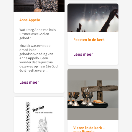
Anne Appelo
Wat kreeg Anne van huis
uit mee over God en
geloof?
Feesten in de kerk
Muziek was een rode
draad in de
Lees meer
geloofsopvoeding van
Anne Appelo. Geen
wonder dat ze juist via
deze weg op haar 18e God
écht heeft ervaren.
Lees meer
Vieren in de kerk –
over liturgie –