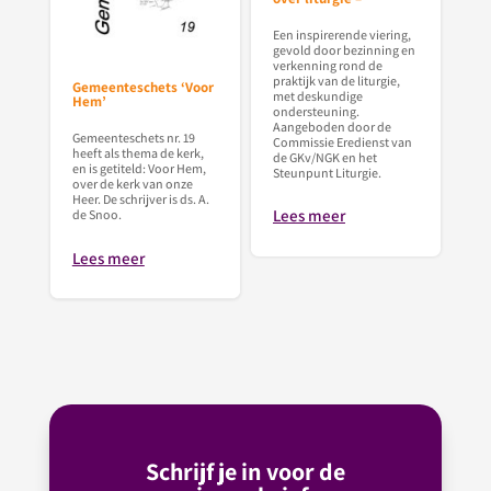
Een inspirerende viering,
gevold door bezinning en
verkenning rond de
praktijk van de liturgie,
Gemeenteschets ‘Voor
met deskundige
Hem’
ondersteuning.
Aangeboden door de
Gemeenteschets nr. 19
Commissie Eredienst van
heeft als thema de kerk,
de GKv/NGK en het
en is getiteld: Voor Hem,
Steunpunt Liturgie.
over de kerk van onze
Heer. De schrijver is ds. A.
Lees meer
de Snoo.
Lees meer
Schrijf je in voor de