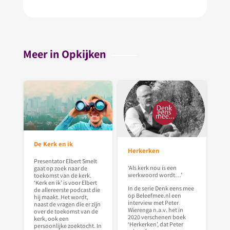
Meer in Opkijken
De Kerk en ik
Herkerken
Presentator Elbert Smelt
‘Als kerk nou is een
gaat op zoek naar de
werkwoord wordt…’
toekomst van de kerk.
‘Kerk en ik’ is voor Elbert
In de serie Denk eens mee
de allereerste podcast die
op Beleefmee.nl een
hij maakt. Het wordt,
interview met Peter
naast de vragen die er zijn
Wierenga n.a.v. het in
over de toekomst van de
2020 verschenen boek
kerk, ook een
‘Herkerken’, dat Peter
persoonlijke zoektocht. In