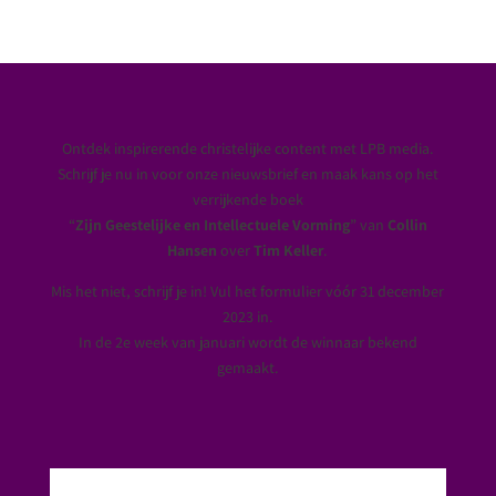
Ontdek inspirerende christelijke content met LPB media.
Schrijf je nu in voor onze nieuwsbrief en maak kans op het
verrijkende boek
“
Zijn Geestelijke en Intellectuele Vorming
” van
Collin
Hansen
over
Tim Keller
.
Mis het niet, schrijf je in! Vul het formulier vóór 31 december
2023 in.
In de 2e week van januari wordt de winnaar bekend
gemaakt.