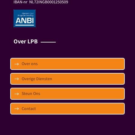
IBAN-nr
NL72INGB0001250509
Over LPB
Over ons
Overige Diensten
Steun Ons
Contact