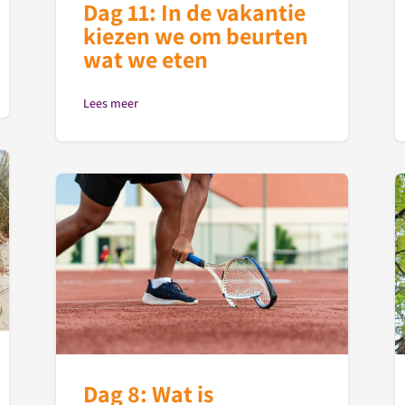
Dag 11: In de vakantie
kiezen we om beurten
wat we eten
Lees meer
Dag 8: Wat is