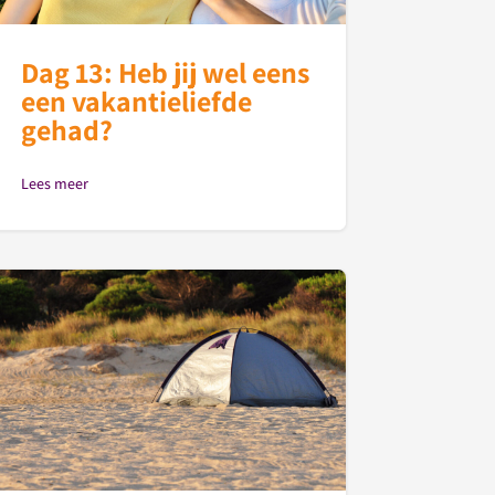
Dag 13: Heb jij wel eens
een vakantieliefde
gehad?
Lees meer