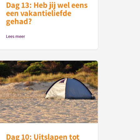
Dag 13: Heb jij wel eens
een vakantieliefde
gehad?
Lees meer
Dag 10: Uitslapen tot