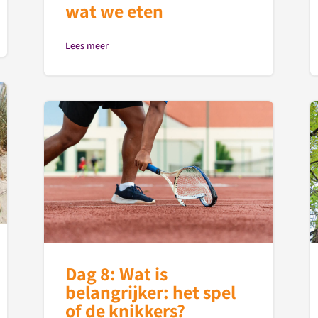
wat we eten
Lees meer
Dag 8: Wat is
belangrijker: het spel
of de knikkers?