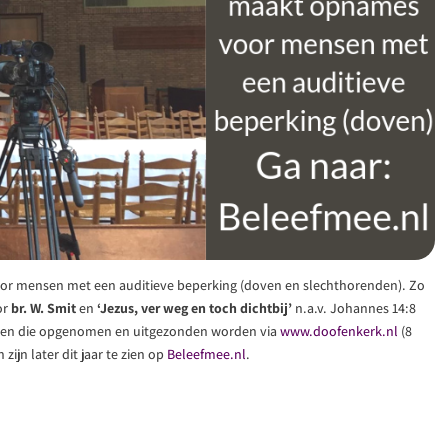
r mensen met een auditieve beperking (doven en slechthorenden). Zo
or
br. W. Smit
en
‘Jezus, ver weg en toch dichtbij’
n.a.v. Johannes 14:8
nsten die opgenomen en uitgezonden worden via
www.doofenkerk.nl
(8
 zijn later dit jaar te zien op
Beleefmee.nl
.