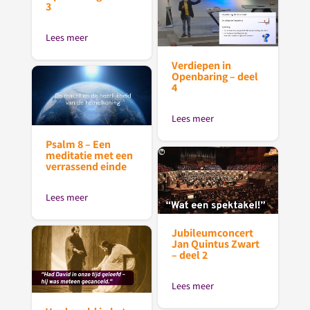
3
Lees meer
Verdiepen in
Openbaring – deel
4
Lees meer
Psalm 8 – Een
meditatie met een
verrassend einde
Lees meer
Jubileumconcert
Jan Quintus Zwart
– deel 2
Lees meer