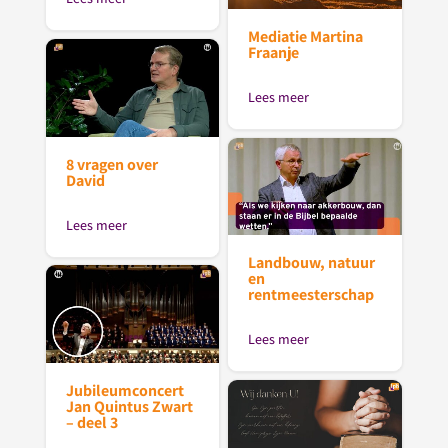
Mediatie Martina
Fraanje
Lees meer
8 vragen over
David
Lees meer
Landbouw, natuur
en
rentmeesterschap
Lees meer
Jubileumconcert
Jan Quintus Zwart
– deel 3