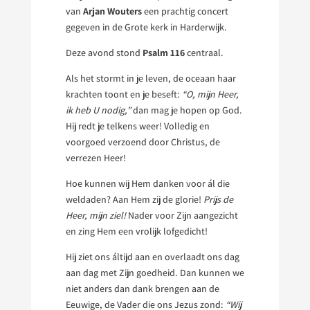
van
Arjan Wouters
een prachtig concert
gegeven in de Grote kerk in Harderwijk.
Deze avond stond
Psalm 116
centraal.
Als het stormt in je leven, de oceaan haar
krachten toont en je beseft:
“O, mijn Heer,
ik heb U nodig,”
dan mag je hopen op God.
Hij redt je telkens weer! Volledig en
voorgoed verzoend door Christus, de
verrezen Heer!
Hoe kunnen wij Hem danken voor ál die
weldaden? Aan Hem zij de glorie!
Prijs de
Heer, mijn ziel!
Nader voor Zijn aangezicht
en zing Hem een vrolijk lofgedicht!
Hij ziet ons áltijd aan en overlaadt ons dag
aan dag met Zijn goedheid. Dan kunnen we
niet anders dan dank brengen aan de
Eeuwige, de Vader die ons Jezus zond:
“Wij