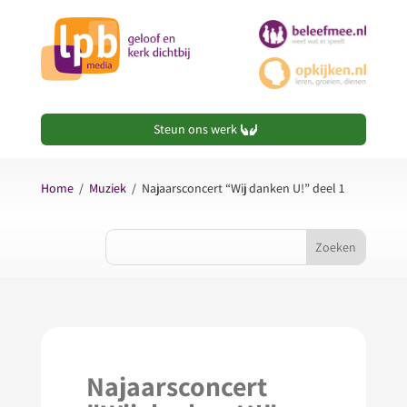
Steun ons werk
Home
/
Muziek
/
Najaarsconcert “Wij danken U!” deel 1
Najaarsconcert