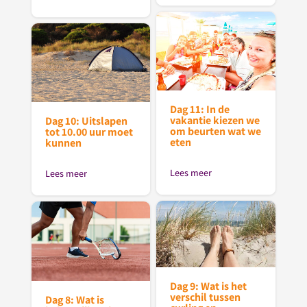
Dag 11: In de
vakantie kiezen we
Dag 10: Uitslapen
om beurten wat we
tot 10.00 uur moet
eten
kunnen
Lees meer
Lees meer
Dag 9: Wat is het
verschil tussen
Dag 8: Wat is