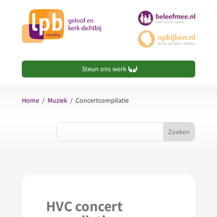
Steun ons werk
Home
/
Muziek
/
Concertcompilatie
HVC concert