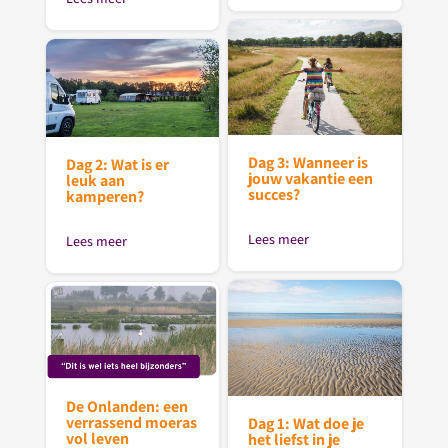
Dag 3: Wanneer is
Dag 2: Wat is er
jouw vakantie een
leuk aan
succes?
kamperen?
Lees meer
Lees meer
De Onlanden: een
verrassend moeras
Dag 1: Wat doe je
vol leven
het liefst in je