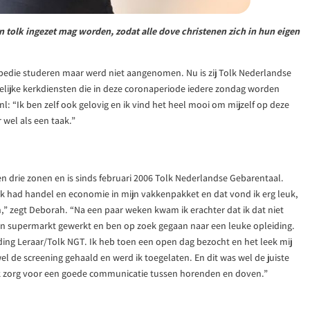
een tolk ingezet mag worden, zodat alle dove christenen zich in hun eigen
pedie studeren maar werd niet aangenomen. Nu is zij Tolk Nederlandse
lijke kerkdiensten die in deze coronaperiode iedere zondag worden
: “Ik ben zelf ook gelovig en ik vind het heel mooi om mijzelf op deze
r wel als een taak.”
drie zonen en is sinds februari 2006 Tolk Nederlandse Gebarentaal.
ik had handel en economie in mijn vakkenpakket en dat vond ik erg leuk,
,” zegt Deborah. “Na een paar weken kwam ik erachter dat ik dat niet
 een supermarkt gewerkt en ben op zoek gegaan naar een leuke opleiding.
ding Leraar/Tolk NGT. Ik heb toen een open dag bezocht en het leek mij
wel de screening gehaald en werd ik toegelaten. En dit was wel de juiste
 ik zorg voor een goede communicatie tussen horenden en doven.”