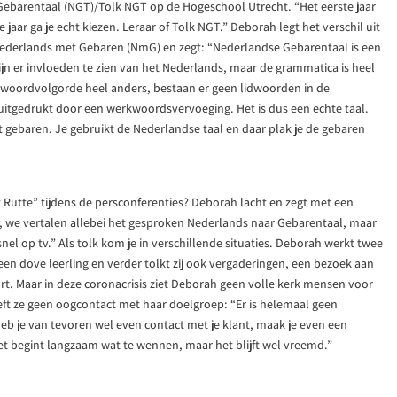
Gebarentaal (NGT)/Tolk NGT op de Hogeschool Utrecht. “Het eerste jaar
e jaar ga je echt kiezen. Leraar of Tolk NGT.” Deborah legt het verschil uit
ederlands met Gebaren (NmG) en zegt: “Nederlandse Gebarentaal is een
ijn er invloeden te zien van het Nederlands, maar de grammatica is heel
e woordvolgorde heel anders, bestaan er geen lidwoorden in de
uitgedrukt door een werkwoordsvervoeging. Het is dus een echte taal.
ebaren. Je gebruikt de Nederlandse taal en daar plak je de gebaren
t Rutte” tijdens de persconferenties? Deborah lacht en zegt met een
fde, we vertalen allebei het gesproken Nederlands naar Gebarentaal, maar
o snel op tv.” Als tolk kom je in verschillende situaties. Deborah werkt twee
een dove leerling en verder tolkt zij ook vergaderingen, een bezoek aan
rt. Maar in deze coronacrisis ziet Deborah geen volle kerk mensen voor
eeft ze geen oogcontact met haar doelgroep: “Er is helemaal geen
k heb je van tevoren wel even contact met je klant, maak je even een
et begint langzaam wat te wennen, maar het blijft wel vreemd.”