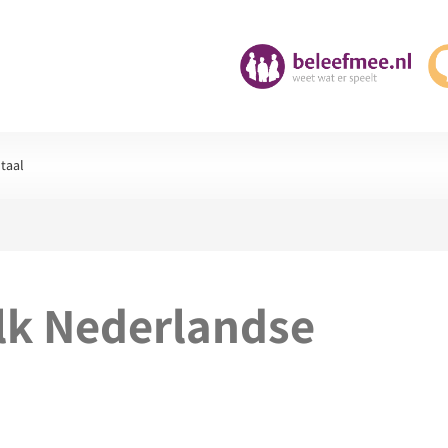
taal
lk Nederlandse
l