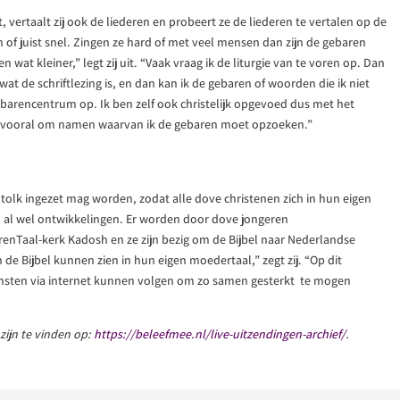
t, vertaalt zij ook de liederen en probeert ze de liederen te vertalen op de
f juist snel. Zingen ze hard of met veel mensen dan zijn de gebaren
n wat kleiner,” legt zij uit. “Vaak vraag ik de liturgie van te voren op. Dan
t de schriftlezing is, en dan kan ik de gebaren of woorden die ik niet
barencentrum op. Ik ben zelf ook christelijk opgevoed dus met het
aat vooral om namen waarvan ik de gebaren moet opzoeken.”
 tolk ingezet mag worden, zodat alle dove christenen zich in hun eigen
n al wel ontwikkelingen. Er worden door dove jongeren
arenTaal-kerk Kadosh en ze zijn bezig om de Bijbel naar Nederlandse
e Bijbel kunnen zien in hun eigen moedertaal,” zegt zij. “Op dit
nsten via internet kunnen volgen om zo samen gesterkt te mogen
zijn te vinden op:
https://beleefmee.nl/live-uitzendingen-archief/
.