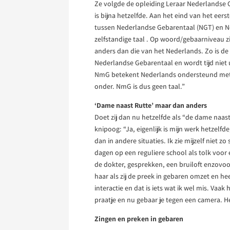
Ze volgde de opleiding Leraar Nederlandse 
is bijna hetzelfde. Aan het eind van het eerst
tussen Nederlandse Gebarentaal (NGT) en N
zelfstandige taal . Op woord/gebaarniveau z
anders dan die van het Nederlands. Zo is d
Nederlandse Gebarentaal en wordt tijd niet 
NmG betekent Nederlands ondersteund met g
onder. NmG is dus geen taal.”
‘Dame naast Rutte’ maar dan anders
Doet zij dan nu hetzelfde als “de dame naas
knipoog: “Ja, eigenlijk is mijn werk hetzel
dan in andere situaties. Ik zie mijzelf niet z
dagen op een reguliere school als tolk voor 
de dokter, gesprekken, een bruiloft enzovoo
haar als zij de preek in gebaren omzet en h
interactie en dat is iets wat ik wel mis. Vaa
praatje en nu gebaar je tegen een camera. H
Zingen en preken in gebaren