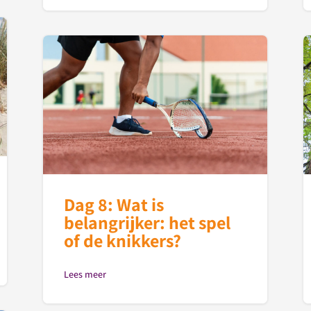
Dag 8: Wat is
belangrijker: het spel
of de knikkers?
Lees meer