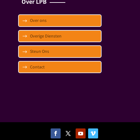
Over LPB
Over ons
Overige Diensten
Steun Ons
Contact