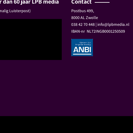
 dan 60 jaar LPB media
Contact
alig Luisterpost)
Postbus 499,
8000 AL Zwolle
038 42 70 448 | info@lpbmedia.nl
IBAN-nr
NL72INGB0001250509