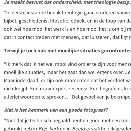
Je maakt bewust dat onderscheid: met theologie bezig z
“In eerste instantie ben ik theologie gaan studeren vanw
bijbel, geschiedenis, filosofie, ethiek, en in de loop van de
ook wel hoe mooi het werk is en hoe mooi het is om bij 
dat in contact treden met mensen, dat luisteren, dat ligt 
Terwijl je toch ook met moeilijke situaties geconfronte
“Ik merk dat ik het wel mooi vind om er te zijn voor mensen
moeilijke situaties, maar het gaat dan wel ergens over. Je
Maar inderdaad, er zijn ook momenten dat het verdriet v
dichtknijpt. Een rouw-expert zei eens: ‘Een begrafenis k
allerlei woorden te spreken…’ Dat gevoel kan je bekruipe
Wat is het kenmerk van een goede fotograaf?
“Niet dat je technisch begaafd bent en goed met een toest
gebruikt heb in
Blije kerk
en in
Beeldspraak
heb ik gesele