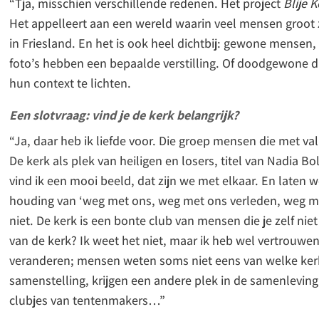
“Tja, misschien verschillende redenen. Het project
Blije K
Het appelleert aan een wereld waarin veel mensen groot z
in Friesland. En het is ook heel dichtbij: gewone mensen, 
foto’s hebben een bepaalde verstilling. Of doodgewone d
hun context te lichten.
Een slotvraag: vind je de kerk belangrijk?
“Ja, daar heb ik liefde voor. Die groep mensen die met va
De kerk als plek van heiligen en losers, titel van Nadia B
vind ik een mooi beeld, dat zijn we met elkaar. En laten
houding van ‘weg met ons, weg met ons verleden, weg met
niet. De kerk is een bonte club van mensen die je zelf ni
van de kerk? Ik weet het niet, maar ik heb wel vertrouwe
veranderen; mensen weten soms niet eens van welke kerk 
samenstelling, krijgen een andere plek in de samenleving.
clubjes van tentenmakers…”