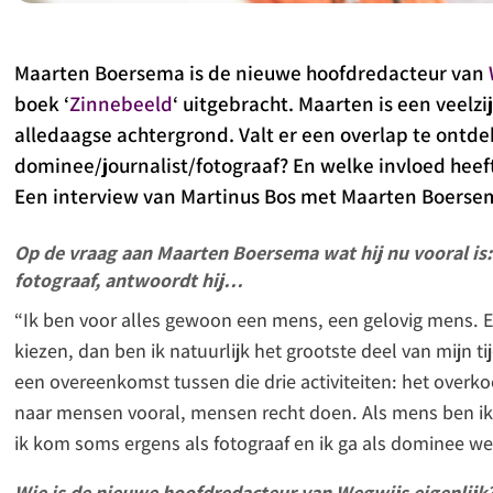
Maarten Boersema is de nieuwe hoofdredacteur van
boek ‘
Zinnebeeld
‘ uitgebracht. Maarten is een veelz
alledaagse achtergrond. Valt er een overlap te ontdek
dominee/journalist/fotograaf? En welke invloed heeft
Een interview van Martinus Bos met Maarten Boerse
Op de vraag aan Maarten Boersema wat hij nu vooral is:
fotograaf, antwoordt hij…
“Ik ben voor alles gewoon een mens, een gelovig mens. En
kiezen, dan ben ik natuurlijk het grootste deel van mijn t
een overeenkomst tussen die drie activiteiten: het overko
naar mensen vooral, mensen recht doen. Als mens ben ik 
ik kom soms ergens als fotograaf en ik ga als dominee w
Wie is de nieuwe hoofdredacteur van Wegwijs eigenlijk?