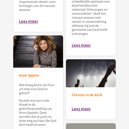
ontwikkelde speciaal voor
inspirerende ideeën voor
deze feestbox het
het begin van dit nieuwe
materiaal ‘Ontvangen en
seizoen.
verwonderen’. Start het
nieuwe seizoen met
Lees meer
samen in verwondering
stilstaan bij wat de
gemeente van God heeft
ontvangen.
Lees meer
Anne Appelo
Wat kreeg Anne van huis
uit mee over God en
geloof?
Feesten in de kerk
Muziek was een rode
draad in de
Lees meer
geloofsopvoeding van
Anne Appelo. Geen
wonder dat ze juist via
deze weg op haar 18e God
écht heeft ervaren.