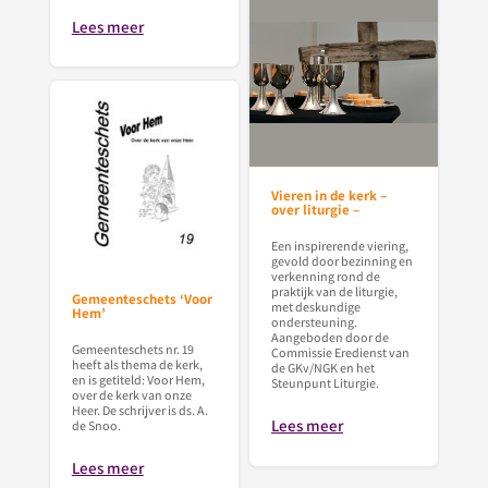
Lees meer
Vieren in de kerk –
over liturgie –
Een inspirerende viering,
gevold door bezinning en
verkenning rond de
praktijk van de liturgie,
Gemeenteschets ‘Voor
met deskundige
Hem’
ondersteuning.
Aangeboden door de
Gemeenteschets nr. 19
Commissie Eredienst van
heeft als thema de kerk,
de GKv/NGK en het
en is getiteld: Voor Hem,
Steunpunt Liturgie.
over de kerk van onze
Heer. De schrijver is ds. A.
Lees meer
de Snoo.
Lees meer