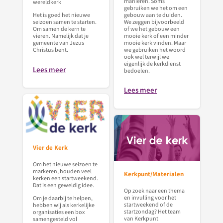
manieren. Soms
wereldkerk
gebruiken we het om een
gebouw aan te duiden.
Het is goed het nieuwe
We zeggen bijvoorbeeld
seizoen samen te starten.
of we het gebouw een
Om samen de kern te
mooie kerk of een minder
vieren. Namelijk dat je
mooie kerk vinden. Maar
gemeente van Jezus
we gebruiken het woord
Christus bent.
ook wel terwijl we
eigenlijk de kerkdienst
Lees meer
bedoelen.
Lees meer
Vier de Kerk
Om het nieuwe seizoen te
markeren, houden veel
Kerkpunt/Materialen
kerken een startweekend.
Dat is een geweldig idee.
Op zoek naar een thema
en invulling voor het
Om je daarbij te helpen,
startweekend of de
hebben wij als kerkelijke
startzondag? Het team
organisaties een box
van Kerkpunt
samengesteld vol