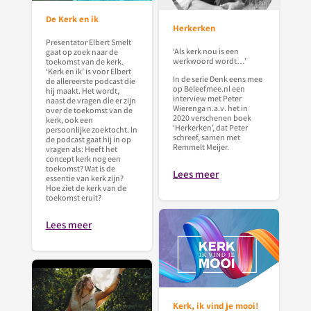
De Kerk en ik
Herkerken
Presentator Elbert Smelt
‘Als kerk nou is een
gaat op zoek naar de
werkwoord wordt…’
toekomst van de kerk.
‘Kerk en ik’ is voor Elbert
In de serie Denk eens mee
de allereerste podcast die
op Beleefmee.nl een
hij maakt. Het wordt,
interview met Peter
naast de vragen die er zijn
Wierenga n.a.v. het in
over de toekomst van de
2020 verschenen boek
kerk, ook een
‘Herkerken’, dat Peter
persoonlijke zoektocht. In
schreef, samen met
de podcast gaat hij in op
Remmelt Meijer.
vragen als: Heeft het
concept kerk nog een
toekomst? Wat is de
Lees meer
essentie van kerk zijn?
Hoe ziet de kerk van de
toekomst eruit?
Lees meer
Kerk, ik vind je mooi!