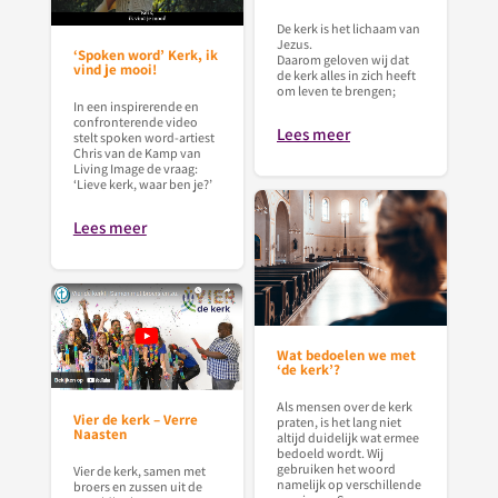
De kerk is het lichaam van
Jezus.
‘Spoken word’ Kerk, ik
Daarom geloven wij dat
vind je mooi!
de kerk alles in zich heeft
om leven te brengen;
In een inspirerende en
confronterende video
Lees meer
stelt spoken word-artiest
Chris van de Kamp van
Living Image de vraag:
‘Lieve kerk, waar ben je?’
Lees meer
Wat bedoelen we met
‘de kerk’?
Als mensen over de kerk
Vier de kerk – Verre
praten, is het lang niet
Naasten
altijd duidelijk wat ermee
bedoeld wordt. Wij
gebruiken het woord
Vier de kerk, samen met
namelijk op verschillende
broers en zussen uit de